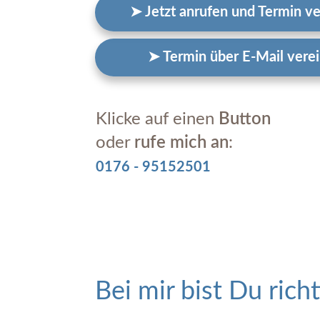
➤ Jetzt anrufen und Termin v
➤ Termin über E-Mail vere
Klicke auf einen
Button
oder
rufe mich an
:
0176 - 95152501
Bei mir bist Du richt